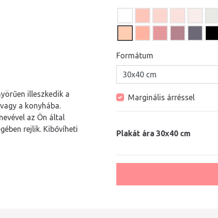
Formátum
yörűen illeszkedik a
Marginális árréssel
 vagy a konyhába.
evével az Ön által
ében rejlik. Kibővíheti
Plakát ára 30x40 cm