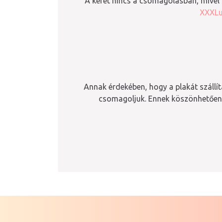
A keret nincs a csomagolásban, mivel 
XXXLu
Annak érdekében, hogy a plakát száll
csomagoljuk. Ennek köszönhetően 