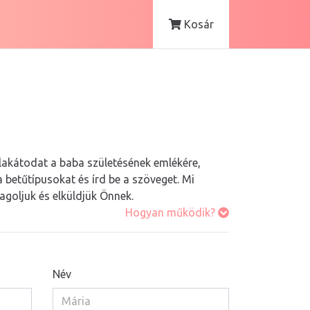
Kosár
lakátodat a baba születésének emlékére,
 a betűtípusokat és írd be a szöveget. Mi
goljuk és elküldjük Önnek.
Hogyan működik?
Név