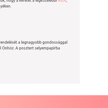
uk, hogy a keretet a legközelebbi
IKEA
,
yéken.
grendelését a legnagyobb gondossággal
l Önhöz. A posztert selyempapírba