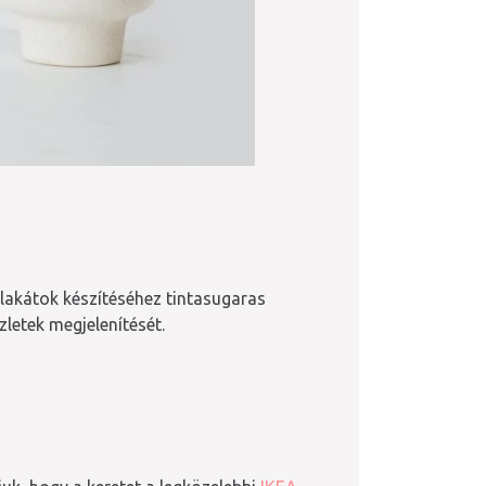
plakátok készítéséhez tintasugaras
letek megjelenítését.