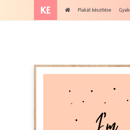
KE
Plakát készítése
Gyakr