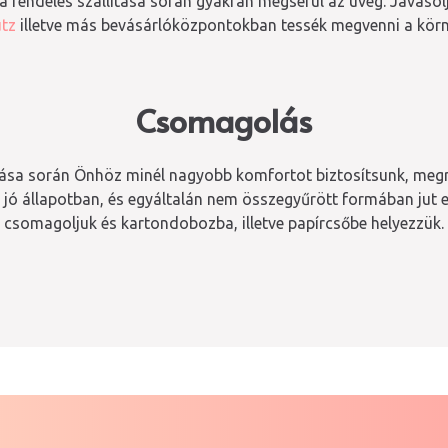
a rendelés szállítása során gyakran megsérül az üveg. Javasolj
tz
illetve más bevásárlóközpontokban tessék megvenni a körn
Csomagolás
ítása során Önhöz minél nagyobb komfortot biztosítsunk, me
jó állapotban, és egyáltalán nem összegyűrött formában jut e
csomagoljuk és kartondobozba, illetve papírcsőbe helyezzük.