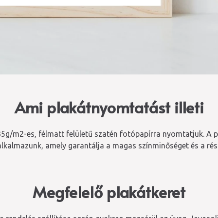
Ami plakátnyomtatást illeti
5g/m2-es, félmatt felületű szatén fotópapírra nyomtatjuk. A 
alkalmazunk, amely garantálja a magas színminőséget és a rész
Megfelelő plakátkeret